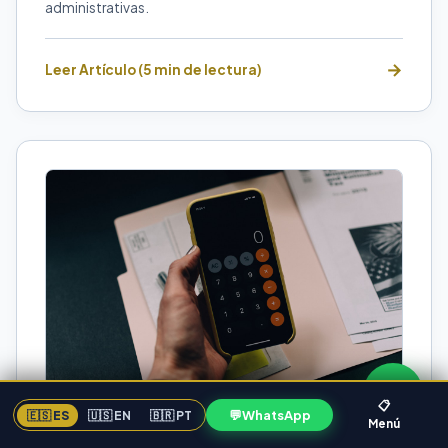
administrativas.
Leer Artículo (5 min de lectura)
📋
💬
WhatsApp
🇪🇸 ES
🇺🇸 EN
🇧🇷 PT
Menú
CONTABILIDAD EMPRESARIAL
FLORIDA