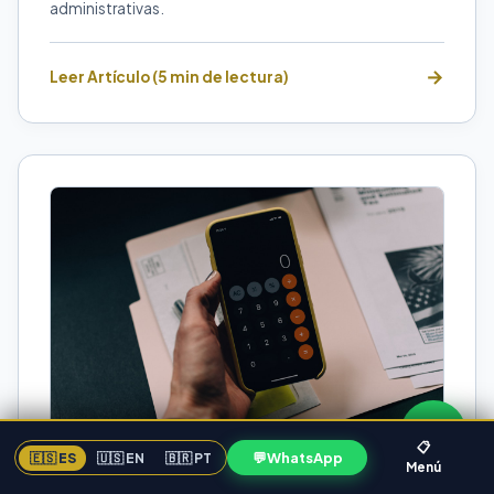
administrativas.
Leer Artículo (5 min de lectura)
📋
💬
WhatsApp
🇪🇸 ES
🇺🇸 EN
🇧🇷 PT
Menú
CONTABILIDAD EMPRESARIAL
FLORIDA