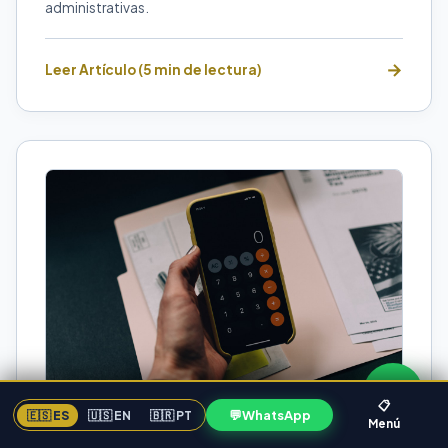
administrativas.
Leer Artículo (5 min de lectura)
📋
💬
WhatsApp
🇪🇸 ES
🇺🇸 EN
🇧🇷 PT
Menú
CONTABILIDAD EMPRESARIAL
FLORIDA