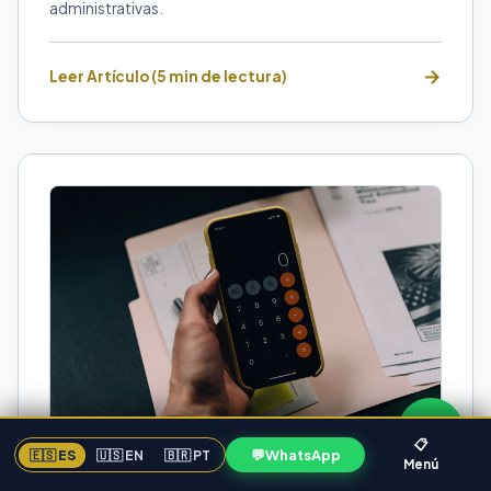
administrativas.
Leer Artículo (5 min de lectura)
📋
💬
WhatsApp
🇪🇸 ES
🇺🇸 EN
🇧🇷 PT
Menú
CONTABILIDAD EMPRESARIAL
FLORIDA