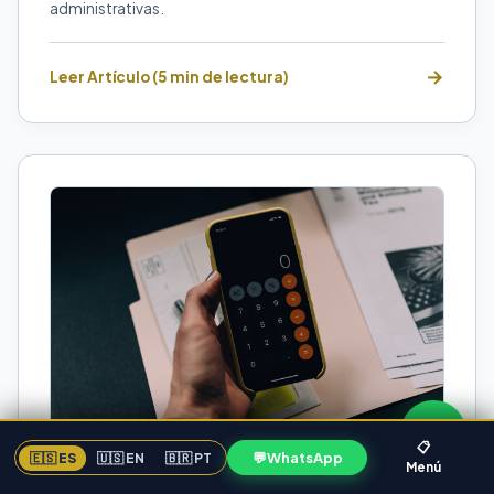
administrativas.
Leer Artículo (5 min de lectura)
📋
💬
WhatsApp
🇪🇸 ES
🇺🇸 EN
🇧🇷 PT
Menú
CONTABILIDAD EMPRESARIAL
FLORIDA