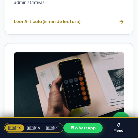
administrativas.
Leer Artículo (5 min de lectura)
📋
💬
WhatsApp
🇪🇸 ES
🇺🇸 EN
🇧🇷 PT
Menú
CONTABILIDAD EMPRESARIAL
FLORIDA