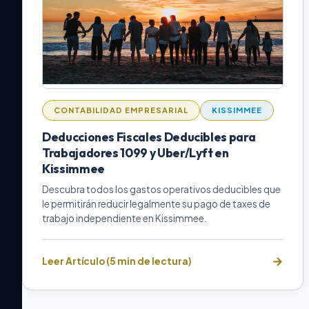
CONTABILIDAD EMPRESARIAL
KISSIMMEE
Deducciones Fiscales Deducibles para
Trabajadores 1099 y Uber/Lyft en
Kissimmee
Descubra todos los gastos operativos deducibles que
le permitirán reducir legalmente su pago de taxes de
trabajo independiente en Kissimmee.
Leer Artículo (5 min de lectura)