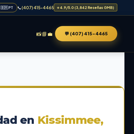
📞
(407) 415-4465
🇧🇷 PT
⭐ 4.9/5.0 (3,842 Reseñas GMB)
📸
📘
💼
💬 (407) 415-4465
idad en
Kissimmee,