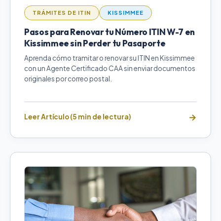
TRÁMITES DE ITIN
KISSIMMEE
Pasos para Renovar tu Número ITIN W-7 en
Kissimmee sin Perder tu Pasaporte
Aprenda cómo tramitar o renovar su ITIN en Kissimmee
con un Agente Certificado CAA sin enviar documentos
originales por correo postal.
Leer Artículo (5 min de lectura)