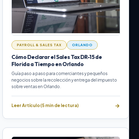
PAYROLL & SALES TAX
ORLANDO
Cómo Declarar el Sales Tax DR-15 de
Florida a Tiempo en Orlando
Guía paso a paso para comerciantes y pequeños
negocios sobre la recolección y entrega del impuesto
sobre ventas en Orlando.
Leer Artículo (5 min de lectura)