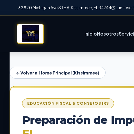
📍
2820 Michigan Ave STE A, Kissimmee, FL 34744
🕒
Lun - Vie
Inicio
Nosotros
Servic
← Volver al Home Principal (Kissimmee)
EDUCACIÓN FISCAL & CONSEJOS IRS
Preparación de Imp
FL