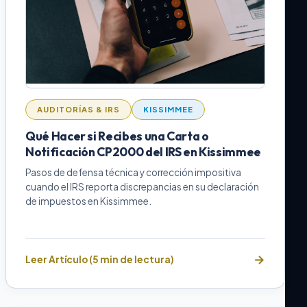
AUDITORÍAS & IRS
KISSIMMEE
Qué Hacer si Recibes una Carta o
Notificación CP2000 del IRS en Kissimmee
Pasos de defensa técnica y corrección impositiva
cuando el IRS reporta discrepancias en su declaración
de impuestos en Kissimmee.
Leer Artículo (5 min de lectura)