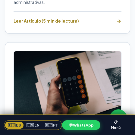
administrativas.
Leer Artículo (5 min de lectura)
📋
💬
WhatsApp
🇪🇸 ES
🇺🇸 EN
🇧🇷 PT
Menú
CONTABILIDAD EMPRESARIAL
FLORIDA