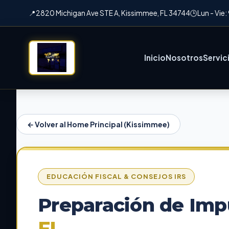
📍
2820 Michigan Ave STE A, Kissimmee, FL 34744
🕒
Lun - Vie
Inicio
Nosotros
Servic
← Volver al Home Principal (Kissimmee)
EDUCACIÓN FISCAL & CONSEJOS IRS
Preparación de Imp
FL