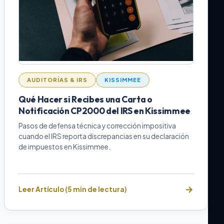
AUDITORÍAS & IRS
KISSIMMEE
Qué Hacer si Recibes una Carta o
Notificación CP2000 del IRS en Kissimmee
Pasos de defensa técnica y corrección impositiva
cuando el IRS reporta discrepancias en su declaración
de impuestos en Kissimmee.
Leer Artículo (5 min de lectura)