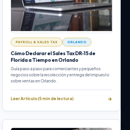
PAYROLL & SALES TAX
ORLANDO
Cómo Declarar el Sales Tax DR-15 de
Florida a Tiempo en Orlando
Guía paso a paso para comerciantes y pequeños
negocios sobre la recolección y entrega del impuesto
sobre ventas en Orlando.
Leer Artículo (5 min de lectura)