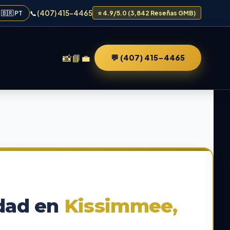
📞
(407) 415-4465
🇧🇷 PT
⭐ 4.9/5.0 (3,842 Reseñas GMB)
📸
📘
💼
💬 (407) 415-4465
idad en
Kissimmee,