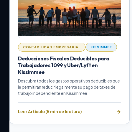
CONTABILIDAD EMPRESARIAL
KISSIMMEE
Deducciones Fiscales Deducibles para
Trabajadores 1099 y Uber/Lyft en
Kissimmee
Descubra todos los gastos operativos deducibles que
le permitirán reducir legalmente su pago de taxes de
trabajo independiente en Kissimmee.
Leer Artículo (5 min de lectura)