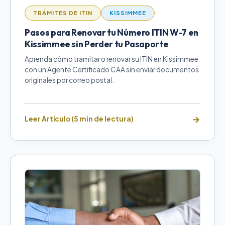
TRÁMITES DE ITIN
KISSIMMEE
Pasos para Renovar tu Número ITIN W-7 en
Kissimmee sin Perder tu Pasaporte
Aprenda cómo tramitar o renovar su ITIN en Kissimmee
con un Agente Certificado CAA sin enviar documentos
originales por correo postal.
Leer Artículo (5 min de lectura)